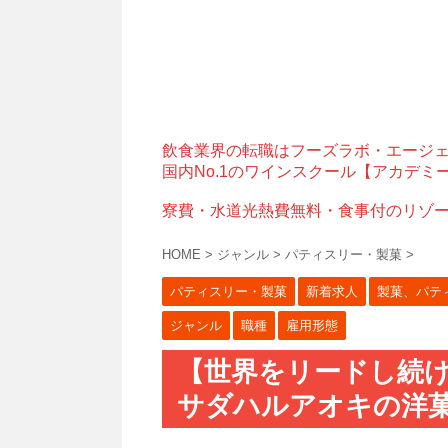
飲食業界の転職はフーズラボ・エージ
国内No.1のワインスクール【アカデミ
寮費・水道光熱費無料・食事付のリゾ
HOME
>
ジャンル
>
パティスリー・製菓
>
パティスリー・製菓
新着求人
製菓、パテ
ジャンル
職種
雇用形態
【世界をリードし続
サダハルアオキの洋