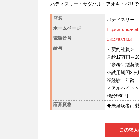
パティスリー・サダハル・アオキ・パリで
店名
パティスリー
ホームページ
https://runda-ta
電話番号
0359402803
給与
＜契約社員＞
月給17万円～2
（参考）製菓調
※試用期間3ヶ
※経験・年齢
＜アルバイト
時給960円
応募資格
◆未経験者は
この求人