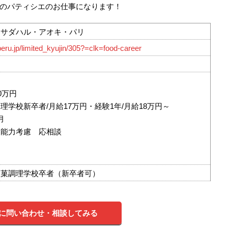
のパティシエのお仕事になります！
・サダハル・アオキ・パリ
beru.jp/limited_kyujin/305?=clk=food-career
0万円
理学校新卒者/月給17万円・経験1年/月給18万円～
月
・能力考慮 応相談
＞
製菓調理学校卒者（新卒者可）
に問い合わせ・相談してみる