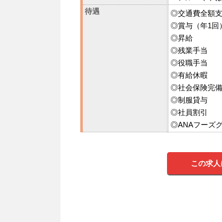
待遇
◎交通費全額
◎賞与（年1回
◎昇給
◎残業手当
◎役職手当
◎有給休暇
◎社会保険完
◎制服貸与
◎社員割引
◎ANAフーズ
この求人