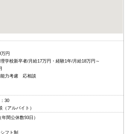
0万円
理学校新卒者/月給17万円・経験1年/月給18万円～
月
・能力考慮 応相談
＞
：30
談（アルバイト）
（年間公休数93日）
はシフト制