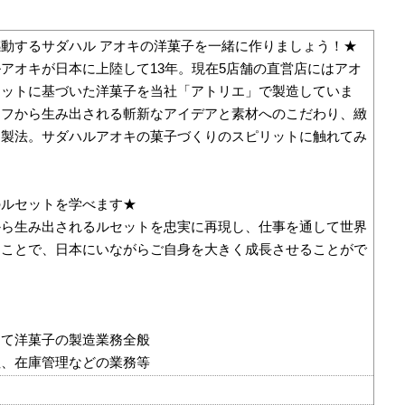
動するサダハル アオキの洋菓子を一緒に作りましょう！★
アオキが日本に上陸して13年。現在5店舗の直営店にはアオ
セットに基づいた洋菓子を当社「アトリエ」で製造していま
ェフから生み出される斬新なアイデアと素材へのこだわり、緻
た製法。サダハルアオキの菓子づくりのスピリットに触れてみ
のルセットを学べます★
から生み出されるルセットを忠実に再現し、仕事を通して世界
ることで、日本にいながらご自身を大きく成長させることがで
。
にて洋菓子の製造業務全般
注、在庫管理などの業務等