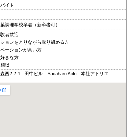
ルバイト
製菓調理学校卒者（新卒者可）
経験者歓迎
ーションをとりながら取り組める方
チベーションが高い方
が好きな方
応相談
2-2-4 田中ビル Sadaharu Aoki 本社アトリエ