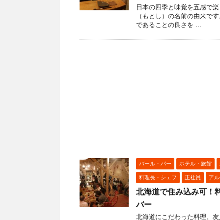
日本の四季と味覚を五感で楽
（もとし）の名前の由来です
であることの良さを ...
バール・バー
ホテル・旅館
料理長・シェフ
正社員
アル
北海道で住み込み可！
バー
北海道にこだわった料理。友