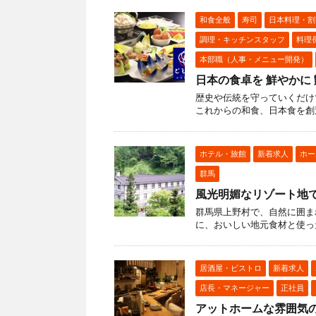
和食全般
寿司
日本料理・割
調理・キッチンスタッフ
料理
本部職（人事・メニュー開発）
日本の食卓を 鮮やかに
歴史や伝統を守っていくだけ
これからの和食、日本食を創
ホテル・旅館
新着求人
ホー
群馬
風光明媚なリゾート地
群馬県上野村で、自然に囲ま
に、おいしい地元食材と使っ
居酒屋・ビストロ
新着求人
店長・マネージャー
正社員
アットホームな雰囲気