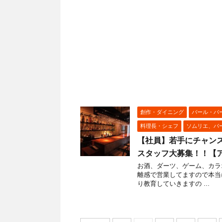
創作・ダイニング
バール・バ
料理長・シェフ
ソムリエ、バ
【社員】若手にチャン
スタッフ大募集！！【
お酒、ダーツ、ゲーム、カラ
離感で営業してますので本当
り教育していきますの ...