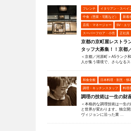
フレンチ
イタリアン・スペイ
中食（惣菜・宅配など）
新着
店長・マネージャー
SV・エ
スーパーフロア・小売
正社員
京都の京町屋レストラ
タッフ大募集！！京都
＜京都／河原町＞A5ランク
人が集う環境で、さらなるスキ
和食全般
日本料理・割烹・懐
調理・キッチンスタッフ
料理
調理の技術は一生の財
＜本格的な調理技術は一生の
と世界が変わります。独立開
ヴィジョンに沿った業 ...