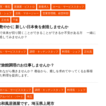
烹・懐石
居酒屋・ビストロ
新着求人
ホール・サービススタッフ
長・シェフ
店長・マネージャー
営業管理職、経営幹部
正社員
千葉
 艶やかに 新しい日本食を創造しませんか
で未来が切り開くことができることができるか不安がある方 一緒に
造してみませんか？
ル・サービススタッフ
調理・キッチンスタッフ
料理長・シェフ
正社員
で旅館調理のお仕事しませんか？
れながら働きませんか？ 都会から、癒しを求めてやってくるお客様
た料理を提供します。
ホール・サービススタッフ
調理・キッチンスタッフ
料理長・シェフ
アルバイト・パート
埼玉
の和風居酒屋です。埼玉県上尾市