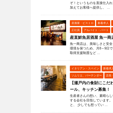
ぞ！というものを直接仕入れ
加えてお客様へ提供し、 ...
居酒屋・ビストロ
新着求人
正社員
アルバイト・パート
産直鮮魚居酒屋 魚一商
魚一商店は、美味しさと安全
環境を保つため、月8～9日
取得支援制度など ...
イタリアン・スペイン
新着求
ソムリエ、バーテンダー
店長
【瀬戸内の食財にこだ
ール、キッチン募集！
生産者さんの想い、素晴らし
する会社を目指しています。
と、 少しでも想ってい ...