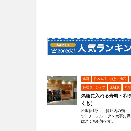
寿司
日本料理・割烹・懐石
料理長・シェフ
正社員
アル
気軽に入れる寿司・和
くも）
所沢駅1分、百貨店内の鮨・
す。チームワークを大事に職
はとても好評です。