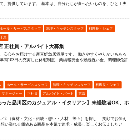
て、提供しています。 基本は、自分たちが食べたいものを、ひと工夫
ホール・サービススタッフ
調理・キッチンスタッフ
料理長・シェフ
千葉
店 正社員・アルバイト大募集
、安心をお届けする産直鮮魚居酒屋です。 働きやすくやりがいもある
で年間103日の充実した休暇制度、業績報奨金や勤続祝い金、調理師免許
人
ホール・サービススタッフ
調理・キッチンスタッフ
料理長・シェフ
・マネージャー
正社員
アルバイト・パート
東京
わった品川区のカジュアル・イタリアン】未経験者OK、ホ
い宝（食材・文化・伝統・想い・人材 等々）を探し、 笑顔でお伝え
 想い溢れる価値ある商品を本気で追求・成長し楽しくお伝えしたい