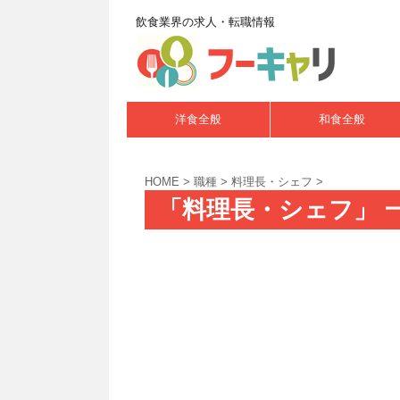
飲食業界の求人・転職情報
洋食全般
和食全般
HOME
>
職種
>
料理長・シェフ
>
「料理長・シェフ」 