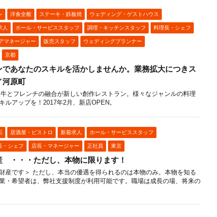
ン
洋食全般
ステーキ・鉄板焼
ウェディング・ゲストハウス
求人
ホール・サービススタッフ
調理・キッチンスタッフ
料理長・シェフ
リアマネージャー
販売スタッフ
ウェディングプランナー
京都
ンであなたのスキルを活かしませんか。業務拡大につきス
／河原町
和牛とフレンチの融合が新しい創作レストラン。様々なジャンルの料理
ルアップを！2017年2月、新店OPEN。
石
居酒屋・ビストロ
新着求人
ホール・サービススタッフ
長・シェフ
店長・マネージャー
正社員
東京
産 ・・・ただし、本物に限ります！
財産です＞ ただし、本当の優遇を得られるのは本物のみ。本物を知る
業・希望者は、弊社支援制度が利用可能です。職場は成長の場、将来の