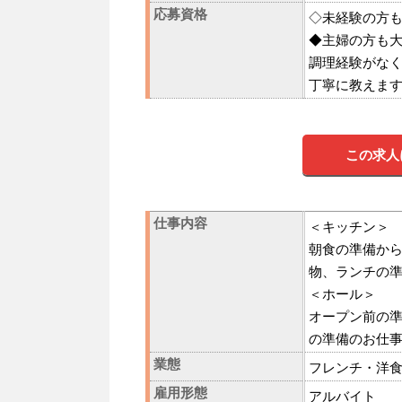
応募資格
◇未経験の方
◆主婦の方も
調理経験がな
丁寧に教えま
この求人
仕事内容
＜キッチン＞
朝食の準備か
物、ランチの
＜ホール＞
オープン前の
の準備のお仕
業態
フレンチ・洋
雇用形態
アルバイト