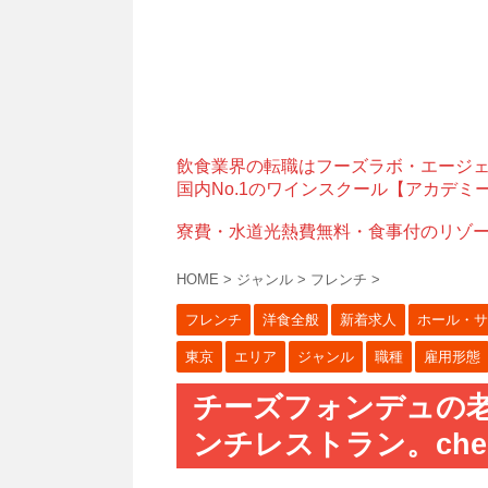
飲食業界の転職はフーズラボ・エージ
国内No.1のワインスクール【アカデミ
寮費・水道光熱費無料・食事付のリゾ
HOME
>
ジャンル
>
フレンチ
>
フレンチ
洋食全般
新着求人
ホール・サ
東京
エリア
ジャンル
職種
雇用形態
チーズフォンデュの
ンチレストラン。chez