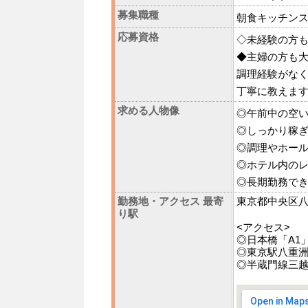
募集職種
朝食キッチン
応募資格
◇未経験の方
◆主婦の方も
調理経験がな
丁寧に教えま
求める人物像
◎午前中の空
◎しっかり稼
◎調理やホー
◎ホテル内の
◎長期勤務できる方
勤務地・アクセス 最寄
東京都中央区八重
り駅
<アクセス>
◎日本橋「A1
◎東京駅八重洲
◎半蔵門線三越