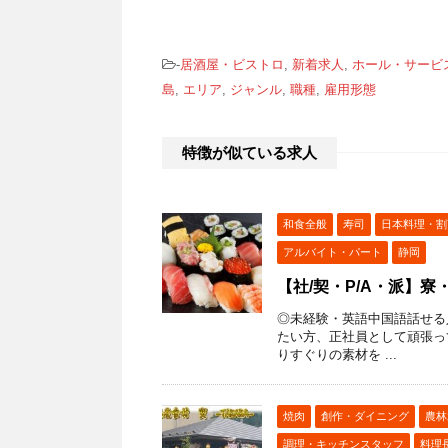
-
居酒屋・ビストロ
,
新着求人
,
ホール・サービ
島
,
エリア
,
ジャンル
,
職種
,
雇用形態
特徴が似ている求人
和食全般
寿司
日本料理・割
アルバイト・パート
静岡
【社/契・P/A・派】
◎未経験・英語中国語話せる
たい方、正社員として頑張っ
りすぐりの素材を ...
焼肉
創作・ダイニング
農林
調理・キッチンスタッフ
料理