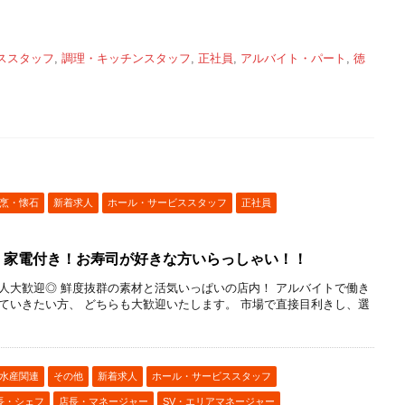
ススタッフ
,
調理・キッチンスタッフ
,
正社員
,
アルバイト・パート
,
徳
烹・懐石
新着求人
ホール・サービススタッフ
正社員
寮・家電付き！お寿司が好きな方いらっしゃい！！
人大歓迎◎ 鮮度抜群の素材と活気いっぱいの店内！ アルバイトで働き
ていきたい方、 どちらも大歓迎いたします。 市場で直接目利きし、選
水産関連
その他
新着求人
ホール・サービススタッフ
長・シェフ
店長・マネージャー
SV・エリアマネージャー