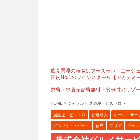
飲食業界の転職はフーズラボ・エージ
国内No.1のワインスクール【アカデミ
寮費・水道光熱費無料・食事付のリゾ
HOME
>
ジャンル
>
居酒屋・ビストロ
>
居酒屋・ビストロ
新着求人
ホール・サー
アルバイト・パート
徳島
エリア
ジャン
株式会社グルメサービ