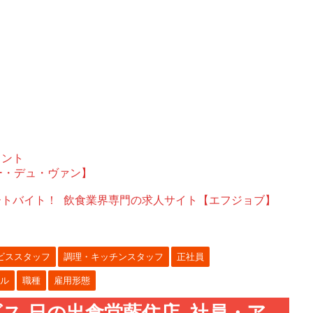
ェント
ー・デュ・ヴァン】
ートバイト！
飲食業界専門の求人サイト【エフジョブ】
ビススタッフ
調理・キッチンスタッフ
正社員
ル
職種
雇用形態
ス 日の出食堂藍住店_社員・ア