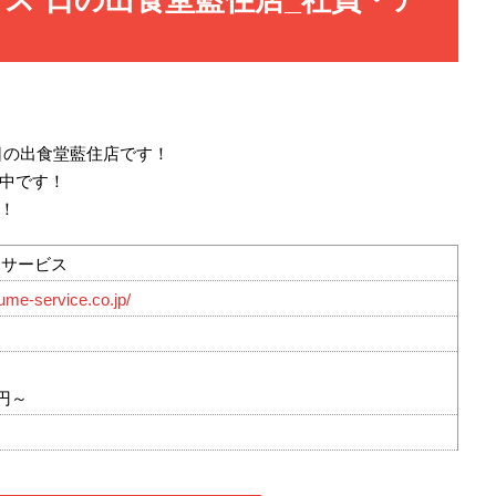
日の出食堂藍住店です！
中です！
！
メサービス
ume-service.co.jp/
円～