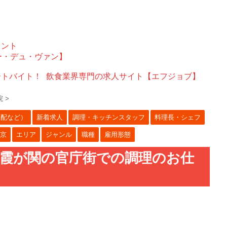
ェント
ー・デュ・ヴァン】
ートバイト！
飲食業界専門の求人サイト【エフジョブ】
院
>
宅配など）
新着求人
調理・キッチンスタッフ
料理長・シェフ
京
エリア
ジャンル
職種
雇用形態
》霞が関の官庁街での調理のお仕