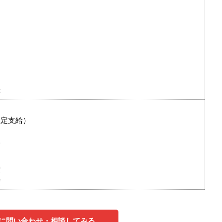
等
規定支給）
与
度
度
に問い合わせ・相談してみる