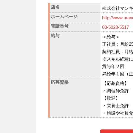
店名
株式会社マン
ホームページ
http://www.manca
電話番号
03-5928-5517
給与
＜給与＞
正社員：月給250,
契約社員：月給200
※スキル経験
賞与年２回
昇給年１回（
応募資格
【応募資格】
・調理師免許
【歓迎】
・栄養士免許
・施設や社員