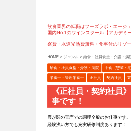
飲食業界の転職はフーズラボ・エージ
国内No.1のワインスクール【アカデミ
寮費・水道光熱費無料・食事付のリゾ
HOME
>
ジャンル
>
給食・社員食堂・介護・病
給食・社員食堂・介護・病院
中食（惣菜・
栄養士・管理栄養士
正社員
契約社員
東
《正社員・契約社員
事です！
霞が関の官庁での調理全般のお仕事です。
経験浅い方でも充実研修制度あります！