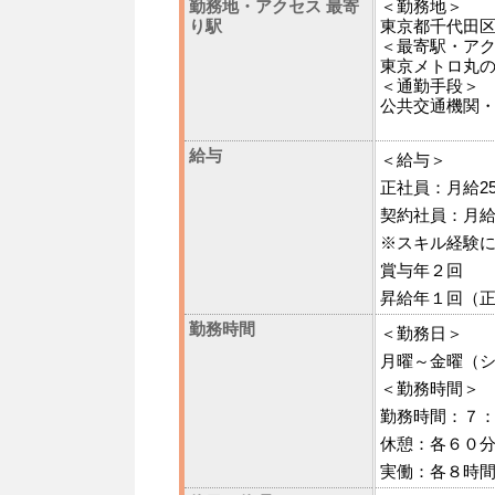
勤務地・アクセス 最寄
＜勤務地＞
り駅
東京都千代田
＜最寄駅・ア
東京メトロ丸
＜通勤手段＞
公共交通機関
給与
＜給与＞
正社員：月給250,
契約社員：月給200
※スキル経験
賞与年２回
昇給年１回（
勤務時間
＜勤務日＞
月曜～金曜（
＜勤務時間＞
勤務時間：７
休憩：各６０
実働：各８時