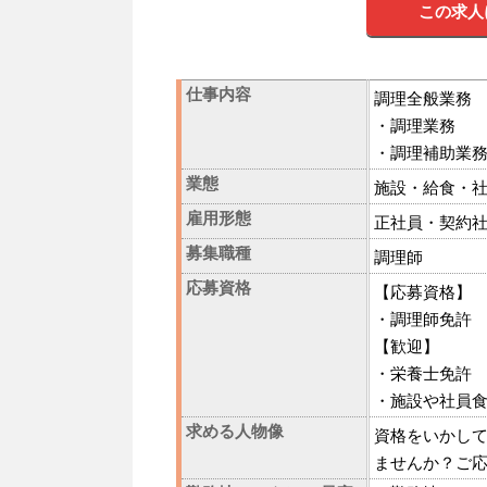
この求人
仕事内容
調理全般業務
・調理業務
・調理補助業
業態
施設・給食・
雇用形態
正社員・契約
募集職種
調理師
応募資格
【応募資格】
・調理師免許
【歓迎】
・栄養士免許
・施設や社員
求める人物像
資格をいかし
ませんか？ご