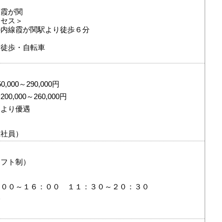
区霞が関
クセス＞
の内線霞が関駅より徒歩６分
・徒歩・自転車
000～290,000円
,000～260,000円
により優遇
正社員）
シフト制）
：００～１６：００ １１：３０～２０：３０
分
間