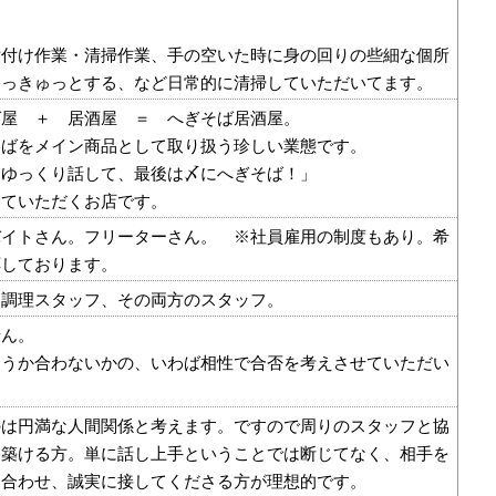
片付け作業・清掃作業、手の空いた時に身の回りの些細な個所
ゅっきゅっとする、など日常的に清掃していただいてます。
ば屋 ＋ 居酒屋 ＝ へぎそば居酒屋。
そばをメイン商品として取り扱う珍しい業態です。
てゆっくり話して、最後は〆にへぎそば！」
っていただくお店です。
バイトさん。フリーターさん。 ※社員雇用の制度もあり。希
応しております。
、調理スタッフ、その両方のスタッフ。
せん。
合うか合わないかの、いわば相性で合否を考えさせていただい
のは円満な人間関係と考えます。ですので周りのスタッフと協
に築ける方。単に話し上手ということでは断じてなく、相手を
を合わせ、誠実に接してくださる方が理想的です。