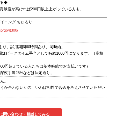
る◆
。貢献度が高ければ200円以上上がっている方も。
イニング ちゅるり
.jp/gb4t300/
円より。試用期間60時間あり、同時給。
:00の間はピークタイム手当として時給1000円になります。（高校
000円超えている人たちは基本時給でお支払いです）
・深夜手当25%などは法定通り。
せん。
合うか合わないかの、いわば相性で合否を考えさせていただい
に問い合わせ・相談してみる