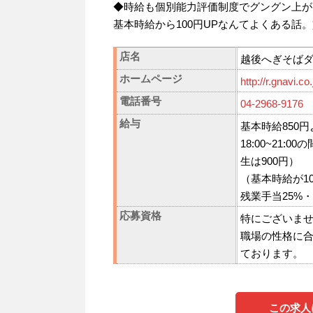
◆時給も個別能力評価制度でグングン上が
基本時給から100円UPなんてよくある話
店名
越後へぎそばダ
ホームページ
http://r.gnavi.co
電話番号
04-2968-9176
給与
基本時給850
18:00~21
生は900円）
（基本時給が1
残業手当25%
応募資格
特にございま
職場の性格に
ております。
この求人