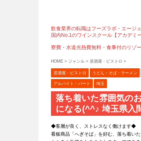
飲食業界の転職はフーズラボ・エージ
国内No.1のワインスクール【アカデミ
寮費・水道光熱費無料・食事付のリゾ
HOME
>
ジャンル
>
居酒屋・ビストロ
>
居酒屋・ビストロ
うどん・そば・ラーメン
アルバイト・パート
埼玉
落ち着いた雰囲気の
になる(^^♪ 埼玉県入
◆客層が良く、ストレスなく働けます◆
看板商品「へぎそば」を好む、落ち着いた