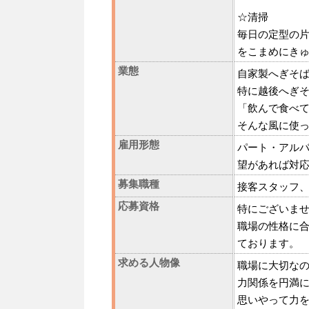
☆清掃
毎日の定型の
をこまめにき
業態
自家製へぎそ
特に越後へぎ
「飲んで食べ
そんな風に使
雇用形態
パート・アル
望があれば対
募集職種
接客スタッフ
応募資格
特にございま
職場の性格に
ております。
求める人物像
職場に大切な
力関係を円満
思いやって力