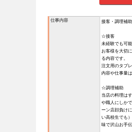
仕事内容
接客・調理補
☆接客
未経験でも可
お客様を大切
る内容です。
注文用のタブ
内容や仕事量
☆調理補助
当店の料理は
や職人にしか
ーン店顔負け
い高校生でも
味で沢山お手