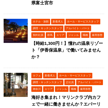
県富士宮市
ホテル・旅館
新着求人
ホール・サービススタッフ
調理・キッチンスタッフ
アルバイト・パート
契約社員
群馬
エリア
ジャンル
職種
雇用形態
【時給1,300円！】憧れの温泉リゾー
ト「伊香保温泉」で働いてみません
か？
カフェ
新着求人
ホール・サービススタッフ
調理・キッチンスタッフ
正社員
アルバイト・パート
神奈川
エリア
ジャンル
職種
雇用形態
海好き集まれ！マリンクラブ内カフ
ェで一緒に働きませんか？エバーリ