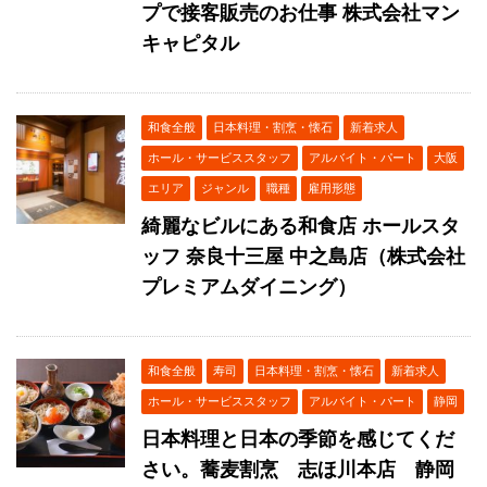
プで接客販売のお仕事 株式会社マン
キャピタル
和食全般
日本料理・割烹・懐石
新着求人
ホール・サービススタッフ
アルバイト・パート
大阪
エリア
ジャンル
職種
雇用形態
綺麗なビルにある和食店 ホールスタ
ッフ 奈良十三屋 中之島店（株式会社
プレミアムダイニング）
和食全般
寿司
日本料理・割烹・懐石
新着求人
ホール・サービススタッフ
アルバイト・パート
静岡
日本料理と日本の季節を感じてくだ
さい。蕎麦割烹 志ほ川本店 静岡