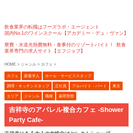
飲食業界の転職はフーズラボ・エージェント
国内No.1のワインスクール【アカデミー・デュ・ヴァン】
寮費・水道光熱費無料・食事付のリゾートバイト！
飲食
業界専門の求人サイト【エフジョブ】
HOME
>
ジャンル
>
カフェ
>
カフェ
新着求人
ホール・サービススタッフ
調理・キッチンスタッフ
正社員
アルバイト・パート
東京
エリア
ジャンル
職種
雇用形態
吉祥寺のアパレル複合カフェ -Shower
Party Cafe-