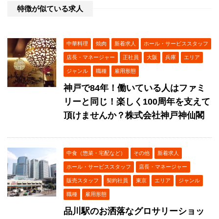
特徴が似ている求人
中華料理
焼肉
新着求人
ホール・サービススタッフ
店長・マネージャー
正社員
大阪
兵庫
エリア
ジャンル
職種
雇用形態
神戸で84年！働いている人はファミ
リーと同じ！楽しく100周年を支えて
頂けませんか？株式会社神戸神仙閣
中食（惣菜・宅配など）
その他
新着求人
ホール・サービススタッフ
店長・マネージャー
販売スタッフ
契約社員
東京
エリア
ジャンル
職種
雇用形態
品川駅のお洒落なグロサリーショッ