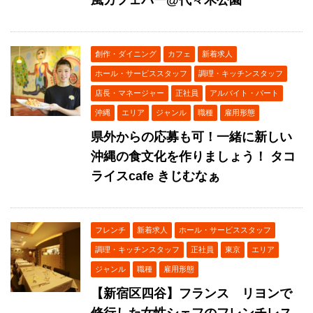
創作・ダイニング
カフェ
新着求人
ホール・サービススタッフ
調理・キッチンスタッフ
店長・マネージャー
正社員
アルバイト・パート
沖縄
エリア
ジャンル
職種
雇用形態
県外からの応募も可！一緒に新しい
沖縄の食文化を作りましょう！ タコ
ライスcafe きじむなぁ
フレンチ
新着求人
ホール・サービススタッフ
調理・キッチンスタッフ
正社員
東京
エリア
ジャンル
職種
雇用形態
【新宿区四谷】フランス リヨンで
修行した女性シェフのフレンチレス