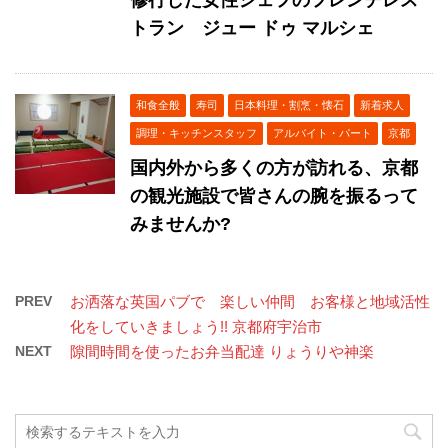
トラン ジュー ドゥ マルシェ
和食全般
寿司
日本料理・割烹・懐石
新着求人
調理・キッチンスタッフ
アルバイト・パート
京都
国内外から多くの方が訪れる、京都
の観光施設で皆さんの腕を振るって
みませんか?
PREV
お洒落な英国パブで 楽しい仲間 お客様と地域活性
化をしていきましょう!! 京都府宇治市
NEXT
隙間時間を使ったお弁当配達 りょうりや神楽