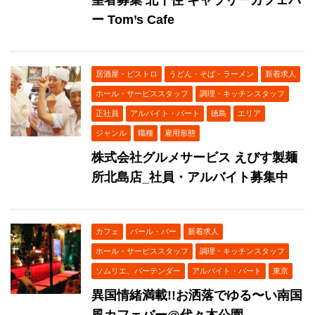
ー Tom’s Cafe
居酒屋・ビストロ
うどん・そば・ラーメン
新着求人
ホール・サービススタッフ
調理・キッチンスタッフ
正社員
アルバイト・パート
徳島
エリア
ジャンル
職種
雇用形態
株式会社グルメサービス えびす製麺
所北島店_社員・アルバイト募集中
カフェ
バール・バー
新着求人
ホール・サービススタッフ
調理・キッチンスタッフ
ソムリエ、バーテンダー
アルバイト・パート
東京
異国情緒満載!!お洒落でゆる〜い南国
風カフェバー@代々木公園