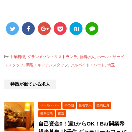
B!
-
中華料理
,
グランメゾン・リストランテ
,
新着求人
,
ホール・サービ
ススタッフ
,
調理・キッチンスタッフ
,
アルバイト・パート
,
埼玉
特徴が似ている求人
バール・バー
その他
新着求人
契約社員
業務委託
東京
自己資金0！週1からOK！Bar開業希
望者募集 北千住 ギャラリーカフェバ