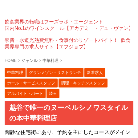
飲食業界の転職はフーズラボ・エージェント
国内No.1のワインスクール【アカデミー・デュ・ヴァン】
寮費・水道光熱費無料・食事付のリゾートバイト！
飲食
業界専門の求人サイト【エフジョブ】
HOME
>
ジャンル
>
中華料理
>
中華料理
グランメゾン・リストランテ
新着求人
ホール・サービススタッフ
調理・キッチンスタッフ
アルバイト・パート
埼玉
越谷で唯一のヌーベルシノワスタイル
の本中華料理店
閑静な住宅街にあり、予約を主にしたコースがメイン