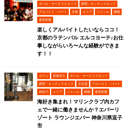
ホール・サービススタッフ
調理・キッチンスタッフ
アルバイト・パート
京都
エリア
ジャンル
職種
雇用形態
楽しくアルバイトしたいならココ！
京都のラテンバル エルコヨーテ♪お仕
事しながらいろ〜んな経験ができま
す！！
カフェ
新着求人
ホール・サービススタッフ
調理・キッチンスタッフ
正社員
アルバイト・パート
神奈川
エリア
ジャンル
職種
雇用形態
海好き集まれ！マリンクラブ内カフ
ェで一緒に働きませんか？エバーリ
ゾート ラウンジエバー 神奈川県逗子
市