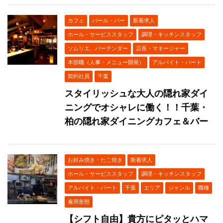
カフェ
バール・バー
新着求人
ホール・サービススタッフ
調理・キッチンスタッフ
ソムリエ、バーテンダー
店長・マネージャー
本部職（人事・メニュー開発）
アルバイト・パート
契約社員
千葉
スタイリッシュな大人の隠れ家ダイ
ニングでオシャレに働く！！千葉・
柏の隠れ家ダイニングカフェ＆バー
お好み焼き・たこ焼き
新着求人
ホール・サービススタッフ
調理・キッチンスタッフ
アルバイト・パート
千葉
エリア
ジャンル
職種
雇用形態
【シフト自由】貴方にピタッとハマ