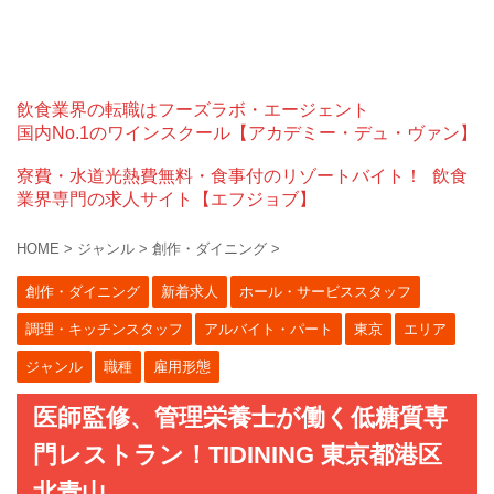
飲食業界の転職はフーズラボ・エージェント
国内No.1のワインスクール【アカデミー・デュ・ヴァン】
寮費・水道光熱費無料・食事付のリゾートバイト！
飲食
業界専門の求人サイト【エフジョブ】
HOME
>
ジャンル
>
創作・ダイニング
>
創作・ダイニング
新着求人
ホール・サービススタッフ
調理・キッチンスタッフ
アルバイト・パート
東京
エリア
ジャンル
職種
雇用形態
医師監修、管理栄養士が働く低糖質専
門レストラン！TIDINING 東京都港区
北青山