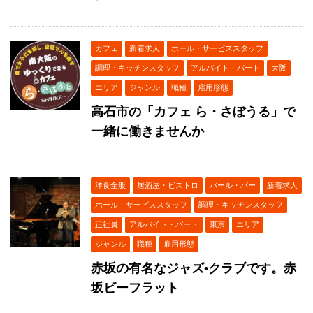
カフェ
新着求人
ホール・サービススタッフ
調理・キッチンスタッフ
アルバイト・パート
大阪
エリア
ジャンル
職種
雇用形態
高石市の「カフェ ら・さぼうる」で
一緒に働きませんか
洋食全般
居酒屋・ビストロ
バール・バー
新着求人
ホール・サービススタッフ
調理・キッチンスタッフ
正社員
アルバイト・パート
東京
エリア
ジャンル
職種
雇用形態
赤坂の有名なジャズ•クラブです。赤
坂ビーフラット