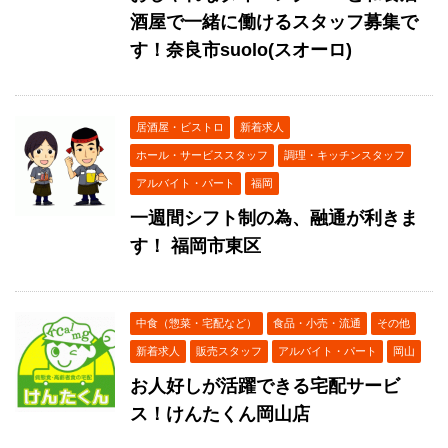
酒屋で一緒に働けるスタッフ募集で
す！奈良市suolo(スオーロ)
居酒屋・ビストロ
新着求人
ホール・サービススタッフ
調理・キッチンスタッフ
アルバイト・パート
福岡
一週間シフト制の為、融通が利きま
す！ 福岡市東区
中食（惣菜・宅配など）
食品・小売・流通
その他
新着求人
販売スタッフ
アルバイト・パート
岡山
お人好しが活躍できる宅配サービ
ス！けんたくん岡山店