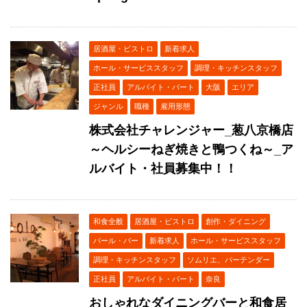
居酒屋・ビストロ
新着求人
ホール・サービススタッフ
調理・キッチンスタッフ
正社員
アルバイト・パート
大阪
エリア
ジャンル
職種
雇用形態
株式会社チャレンジャー_葱八京橋店
～ヘルシーねぎ焼きと鴨つくね～_ア
ルバイト・社員募集中！！
和食全般
居酒屋・ビストロ
創作・ダイニング
バール・バー
新着求人
ホール・サービススタッフ
調理・キッチンスタッフ
ソムリエ、バーテンダー
正社員
アルバイト・パート
奈良
おしゃれなダイニングバーと和食居