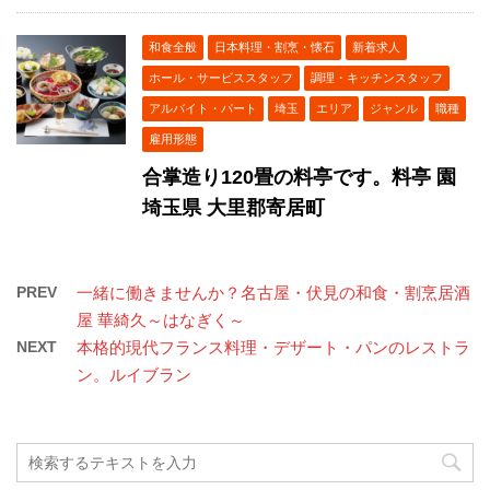
和食全般
日本料理・割烹・懐石
新着求人
ホール・サービススタッフ
調理・キッチンスタッフ
アルバイト・パート
埼玉
エリア
ジャンル
職種
雇用形態
合掌造り120畳の料亭です。料亭 園
埼玉県 大里郡寄居町
PREV
一緒に働きませんか？名古屋・伏見の和食・割烹居酒
屋 華綺久～はなぎく～
NEXT
本格的現代フランス料理・デザート・パンのレストラ
ン。ルイブラン