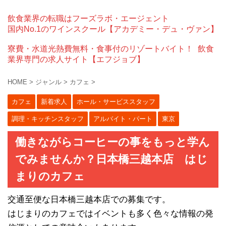
飲食業界の転職はフーズラボ・エージェント
国内No.1のワインスクール【アカデミー・デュ・ヴァン】
寮費・水道光熱費無料・食事付のリゾートバイト！
飲食
業界専門の求人サイト【エフジョブ】
HOME
>
ジャンル
>
カフェ
>
カフェ
新着求人
ホール・サービススタッフ
調理・キッチンスタッフ
アルバイト・パート
東京
働きながらコーヒーの事をもっと学ん
でみませんか？日本橋三越本店 はじ
まりのカフェ
交通至便な日本橋三越本店での募集です。
はじまりのカフェではイベントも多く色々な情報の発