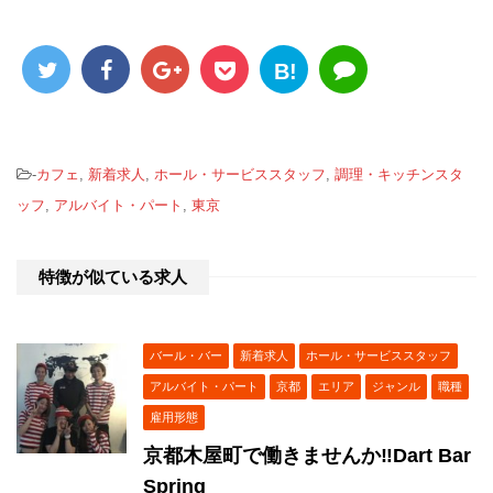
B!
-
カフェ
,
新着求人
,
ホール・サービススタッフ
,
調理・キッチンスタ
ッフ
,
アルバイト・パート
,
東京
特徴が似ている求人
バール・バー
新着求人
ホール・サービススタッフ
アルバイト・パート
京都
エリア
ジャンル
職種
雇用形態
京都木屋町で働きませんか‼︎Dart Bar
Spring