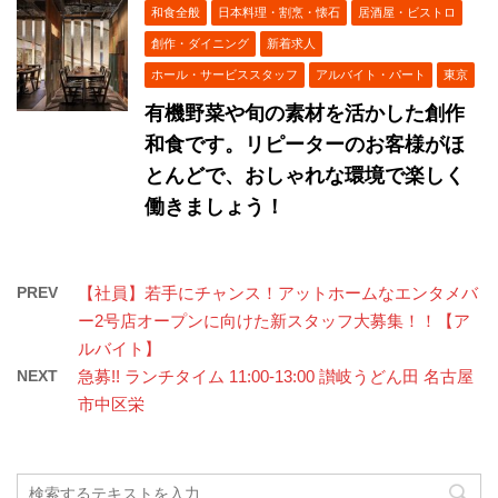
和食全般
日本料理・割烹・懐石
居酒屋・ビストロ
創作・ダイニング
新着求人
ホール・サービススタッフ
アルバイト・パート
東京
有機野菜や旬の素材を活かした創作
和食です。リピーターのお客様がほ
とんどで、おしゃれな環境で楽しく
働きましょう！
PREV
【社員】若手にチャンス！アットホームなエンタメバ
ー2号店オープンに向けた新スタッフ大募集！！【ア
ルバイト】
NEXT
急募!! ランチタイム 11:00-13:00 讃岐うどん田 名古屋
市中区栄