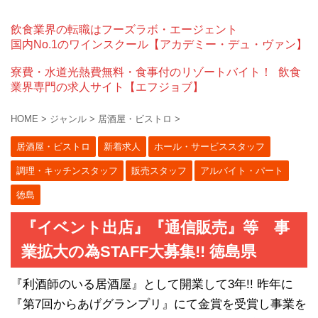
飲食業界の転職はフーズラボ・エージェント
国内No.1のワインスクール【アカデミー・デュ・ヴァン】
寮費・水道光熱費無料・食事付のリゾートバイト！
飲食
業界専門の求人サイト【エフジョブ】
HOME
>
ジャンル
>
居酒屋・ビストロ
>
居酒屋・ビストロ
新着求人
ホール・サービススタッフ
調理・キッチンスタッフ
販売スタッフ
アルバイト・パート
徳島
『イベント出店』『通信販売』等 事
業拡大の為STAFF大募集!! 徳島県
『利酒師のいる居酒屋』として開業して3年!! 昨年に
『第7回からあげグランプリ』にて金賞を受賞し事業を