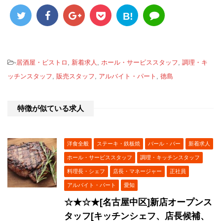
B!
-
居酒屋・ビストロ
,
新着求人
,
ホール・サービススタッフ
,
調理・キ
ッチンスタッフ
,
販売スタッフ
,
アルバイト・パート
,
徳島
特徴が似ている求人
洋食全般
ステーキ・鉄板焼
バール・バー
新着求人
ホール・サービススタッフ
調理・キッチンスタッフ
料理長・シェフ
店長・マネージャー
正社員
アルバイト・パート
愛知
☆★☆★[名古屋中区]新店オープンス
タッフ[キッチンシェフ、店長候補、