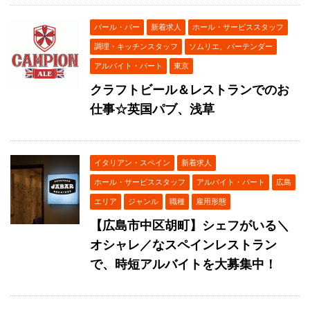
バール・バー
新着求人
ホール・サービススタッフ
調理・キッチンスタッフ
ソムリエ、バーテンダー
アルバイト・パート
東京
クラフトビール＆レストランでのお
仕事☆英国パブ、浅草
イタリアン・スペイン
新着求人
ホール・サービススタッフ
アルバイト・パート
広島
エリア
ジャンル
職種
雇用形態
【広島市中区胡町】シェフがいる＼
オシャレ／なスペインレストラン
で、時短アルバイトを大募集中！