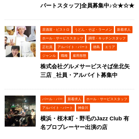
パートスタッフ]全員募集中♪☆★☆★
居酒屋・ビストロ
うどん・そば・ラーメン
新着求人
ホール・サービススタッフ
調理・キッチンスタッフ
正社員
アルバイト・パート
徳島
エリア
ジャンル
職種
雇用形態
株式会社グルメサービスそば坐北矢
三店 _社員・アルバイト募集中
バール・バー
新着求人
ホール・サービススタッフ
アルバイト・パート
神奈川
横浜・桜木町・野毛のJazz Club 有
名プロプレーヤー出演の店