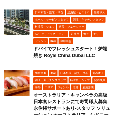
日本料理・割烹・懐石
居酒屋・ビストロ
新着求人
ホール・サービススタッフ
調理・キッチンスタッフ
料理長・シェフ
店長・マネージャー
SV・エリアマネージャー
正社員
海外
エリア
ジャンル
職種
雇用形態
ドバイでフレッシュスタート！炉端
焼き Royal China Dubai LLC
和食全般
寿司
日本料理・割烹・懐石
新着求人
調理・キッチンスタッフ
料理長・シェフ
契約社員
海外
エリア
ジャンル
職種
雇用形態
オーストラリア・キャンベラの高級
日本食レストランにて寿司職人募集-
永住権サポートあり-スタッフ ソリュ
ーション オーストラリア シドニー