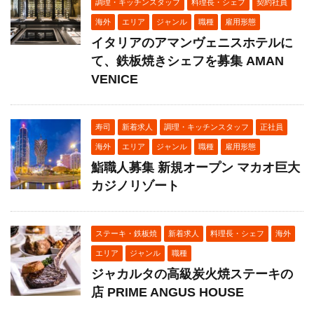
調理・キッチンスタッフ
料理長・シェフ
契約社員
海外
エリア
ジャンル
職種
雇用形態
イタリアのアマンヴェニスホテルに
て、鉄板焼きシェフを募集 AMAN
VENICE
寿司
新着求人
調理・キッチンスタッフ
正社員
海外
エリア
ジャンル
職種
雇用形態
鮨職人募集 新規オープン マカオ巨大
カジノリゾート
ステーキ・鉄板焼
新着求人
料理長・シェフ
海外
エリア
ジャンル
職種
ジャカルタの高級炭火焼ステーキの
店 PRIME ANGUS HOUSE