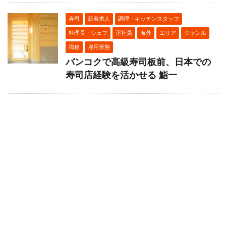
寿司
新着求人
調理・キッチンスタッフ
料理長・シェフ
正社員
海外
エリア
ジャンル
職種
雇用形態
バンコクで高級寿司板前、日本での
寿司店経験を活かせる 鮨一