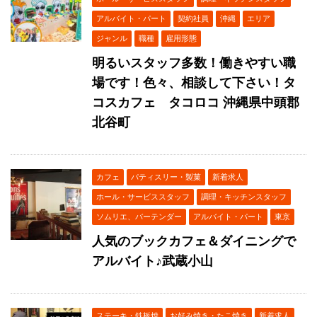
アルバイト・パート
契約社員
沖縄
エリア
ジャンル
職種
雇用形態
明るいスタッフ多数！働きやすい職
場です！色々、相談して下さい！タ
コスカフェ タコロコ 沖縄県中頭郡
北谷町
カフェ
パティスリー・製菓
新着求人
ホール・サービススタッフ
調理・キッチンスタッフ
ソムリエ、バーテンダー
アルバイト・パート
東京
人気のブックカフェ＆ダイニングで
アルバイト♪武蔵小山
ステーキ・鉄板焼
お好み焼き・たこ焼き
新着求人