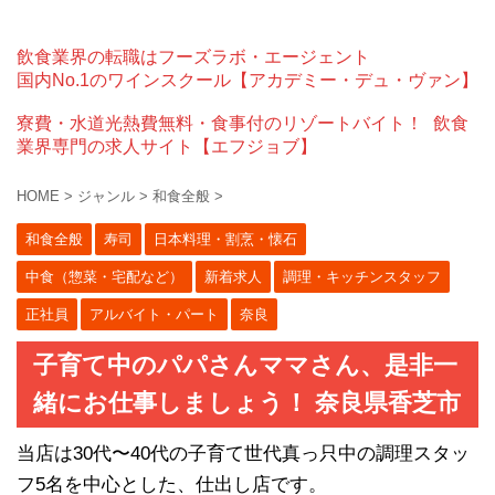
飲食業界の転職はフーズラボ・エージェント
国内No.1のワインスクール【アカデミー・デュ・ヴァン】
寮費・水道光熱費無料・食事付のリゾートバイト！
飲食
業界専門の求人サイト【エフジョブ】
HOME
>
ジャンル
>
和食全般
>
和食全般
寿司
日本料理・割烹・懐石
中食（惣菜・宅配など）
新着求人
調理・キッチンスタッフ
正社員
アルバイト・パート
奈良
子育て中のパパさんママさん、是非一
緒にお仕事しましょう！ 奈良県香芝市
当店は30代〜40代の子育て世代真っ只中の調理スタッ
フ5名を中心とした、仕出し店です。