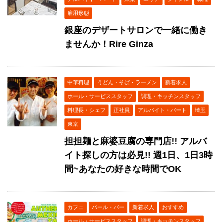
雇用形態
銀座のデザートサロンで一緒に働き
ませんか！Rire Ginza
中華料理
うどん・そば・ラーメン
新着求人
ホール・サービススタッフ
調理・キッチンスタッフ
料理長・シェフ
正社員
アルバイト・パート
埼玉
東京
担担麺と麻婆豆腐の専門店!! アルバ
イト探しの方は必見!! 週1日、1日3時
間~あなたの好きな時間でOK
カフェ
バール・バー
新着求人
おすすめ
ホール・サービススタッフ
調理・キッチンスタッフ