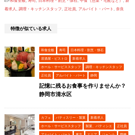
-
和食全般
,
寿司
,
日本料理・割烹・懐石
,
中食（惣菜・宅配など）
,
新
着求人
,
調理・キッチンスタッフ
,
正社員
,
アルバイト・パート
,
奈良
特徴が似ている求人
和食全般
寿司
日本料理・割烹・懐石
居酒屋・ビストロ
新着求人
ホール・サービススタッフ
調理・キッチンスタッフ
正社員
アルバイト・パート
静岡
記憶に残るお食事を作りませんか？
静岡市清水区
カフェ
パティスリー・製菓
新着求人
ホール・サービススタッフ
製菓、パティシエ
正社員
アルバイト・パート
東京
エリア
ジャンル
職種