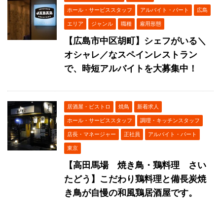
ホール・サービススタッフ
アルバイト・パート
広島
エリア
ジャンル
職種
雇用形態
【広島市中区胡町】シェフがいる＼
オシャレ／なスペインレストラン
で、時短アルバイトを大募集中！
居酒屋・ビストロ
焼鳥
新着求人
ホール・サービススタッフ
調理・キッチンスタッフ
店長・マネージャー
正社員
アルバイト・パート
東京
【高田馬場 焼き鳥・鶏料理 さい
たどう】こだわり鶏料理と備長炭焼
き鳥が自慢の和風鶏居酒屋です。