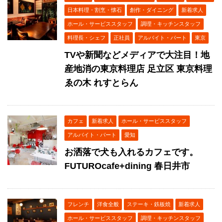
日本料理・割烹・懐石
創作・ダイニング
新着求人
ホール・サービススタッフ
調理・キッチンスタッフ
料理長・シェフ
正社員
アルバイト・パート
東京
TVや新聞などメディアで大注目！地
産地消の東京料理店 足立区 東京料理
ゑの木 れすとらん
カフェ
新着求人
ホール・サービススタッフ
アルバイト・パート
愛知
お洒落で犬も入れるカフェです。
FUTUROcafe+dining 春日井市
フレンチ
洋食全般
ステーキ・鉄板焼
新着求人
ホール・サービススタッフ
調理・キッチンスタッフ