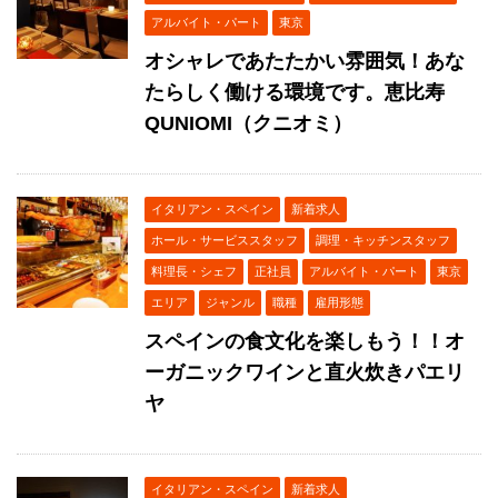
アルバイト・パート
東京
オシャレであたたかい雰囲気！あな
たらしく働ける環境です。恵比寿
QUNIOMI（クニオミ）
イタリアン・スペイン
新着求人
ホール・サービススタッフ
調理・キッチンスタッフ
料理長・シェフ
正社員
アルバイト・パート
東京
エリア
ジャンル
職種
雇用形態
スペインの食文化を楽しもう！！オ
ーガニックワインと直火炊きパエリ
ヤ
イタリアン・スペイン
新着求人