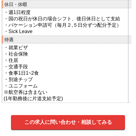
休日・休暇
・週1日程度
・国の祝日が休日の場合シフト、後日休日として支給
・バケーション申請可（毎月２,５日分ずつ配分予定）
・Sick Leave
待遇
・就業ビザ
・社会保険
・住居
・交通手段
・食事1日1~2食
・別途チップ
・ユニフォーム
※航空券は含まない
(1年勤務後に片道支給予定)
この求人に問い合わせ・相談してみる