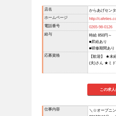
店名
からあげセン
ホームページ
http://cafeties.
電話番号
0265-98-0126
給与
時給 850円～
■昇給あり
■研修期間あり
応募資格
【歓迎】 ★未
(夫)さん ★ミ
この求人
仕事内容
＼☆オープニ