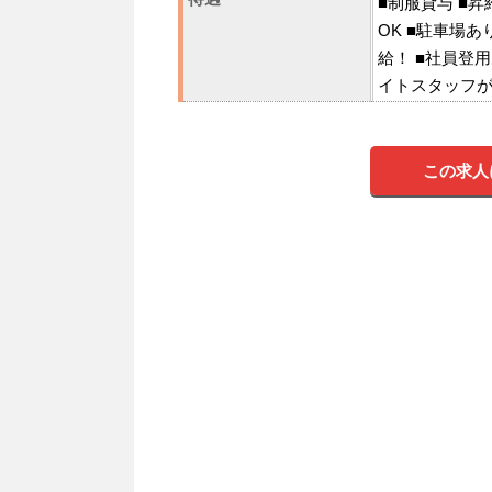
■制服貸与 ■
OK ■駐車場
給！ ■社員登
イトスタッフが社
この求人