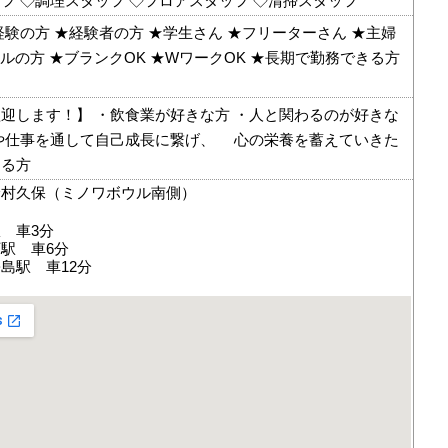
フ ◇調理スタッフ ◇フロアスタッフ ◇清掃スタッフ
経験の方 ★経験者の方 ★学生さん ★フリーターさん ★主婦
ドルの方 ★ブランクOK ★WワークOK ★長期で勤務できる方
迎します！】 ・飲食業が好きな方 ・人と関わるのが好きな
や仕事を通して自己成長に繋げ、 心の栄養を蓄えていきた
ある方
輪村久保（ミノワボウル南側）
 車3分
駅 車6分
島駅 車12分