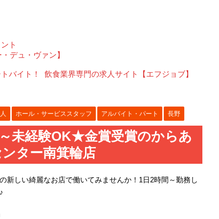
ェント
ー・デュ・ヴァン】
ートバイト！
飲食業界専門の求人サイト【エフジョブ】
人
ホール・サービススタッフ
アルバイト・パート
長野
h～未経験OK★金賞受賞のからあ
センター南箕輪店
の新しい綺麗なお店で働いてみませんか！1日2時間～勤務し
♪
」