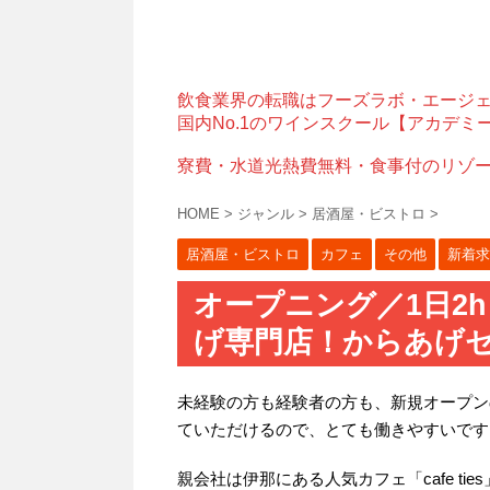
飲食業界の転職はフーズラボ・エージ
国内No.1のワインスクール【アカデミ
寮費・水道光熱費無料・食事付のリゾ
HOME
>
ジャンル
>
居酒屋・ビストロ
>
居酒屋・ビストロ
カフェ
その他
新着求
オープニング／1日2
げ専門店！からあげ
未経験の方も経験者の方も、新規オープン
ていただけるので、とても働きやすいです
親会社は伊那にある人気カフェ「cafe ties