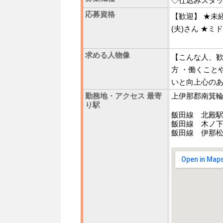
◇仕込みスタッ
応募資格
【歓迎】 ★未
(夫)さん ★ミ
求める人物像
【こんな人、歓
方 ・働くこと
いと向上心の
勤務地・アクセス 最寄
上伊那郡南箕
り駅
飯田線 北殿駅
飯田線 木ノ下
飯田線 伊那松