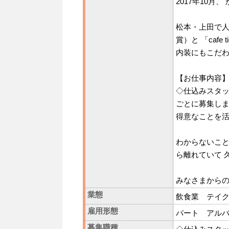
2017年10
松本・上田で人
賞）と 「cafe
内装にもこだわ
【お仕事内容
◇仕込みスタッ
ごとに募集し
得意なことを
わからないこと
ら離れていて 
みなさまからの
業態
飲食業 テイ
雇用形態
パート アル
募集職種