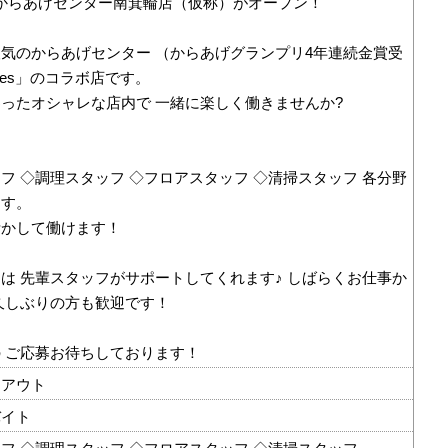
月、 からあげセンター南箕輪店（仮称）がオープン！
気のからあげセンター （からあげグランプリ4年連続金賞受
 ties」のコラボ店です。
ったオシャレな店内で 一緒に楽しく働きませんか?
】
フ ◇調理スタッフ ◇フロアスタッフ ◇清掃スタッフ 各分野
ます。
活かして働けます！
は 先輩スタッフがサポートしてくれます♪ しばらくお仕事か
久しぶりの方も歓迎です！
 ご応募お待ちしております！
クアウト
バイト