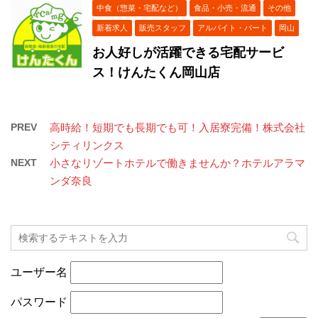
中食（惣菜・宅配など）
食品・小売・流通
その他
新着求人
販売スタッフ
アルバイト・パート
岡山
お人好しが活躍できる宅配サービ
ス！けんたくん岡山店
PREV
高時給！短期でも長期でも可！入居寮完備！株式会社
シティリンクス
NEXT
小さなリゾートホテルで働きませんか？ホテルアラマ
ンダ奈良
ユーザー名
パスワード