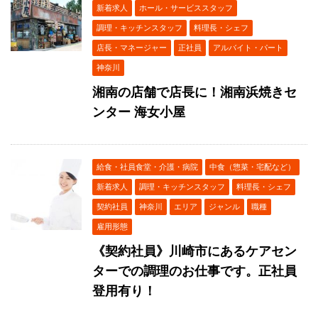
新着求人
ホール・サービススタッフ
調理・キッチンスタッフ
料理長・シェフ
店長・マネージャー
正社員
アルバイト・パート
神奈川
湘南の店舗で店長に！湘南浜焼きセ
ンター 海女小屋
給食・社員食堂・介護・病院
中食（惣菜・宅配など）
新着求人
調理・キッチンスタッフ
料理長・シェフ
契約社員
神奈川
エリア
ジャンル
職種
雇用形態
《契約社員》川崎市にあるケアセン
ターでの調理のお仕事です。正社員
登用有り！