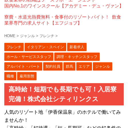
国内No.1のワインスクール【アカデミー・デュ・ヴァン】
寮費・水道光熱費無料・食事付のリゾートバイト！
飲食
業界専門の求人サイト【エフジョブ】
HOME
>
ジャンル
>
フレンチ
>
フレンチ
イタリアン・スペイン
新着求人
ホール・サービススタッフ
調理・キッチンスタッフ
アルバイト・パート
契約社員
群馬
エリア
ジャンル
職種
雇用形態
高時給！短期でも長期でも可！入居寮
完備！株式会社シティリンクス
人気のリゾート地「伊香保温泉」のホテルで働いてみ
ませんか！