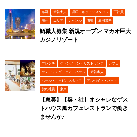
寿司
新着求人
調理・キッチンスタッフ
正社員
海外
エリア
ジャンル
職種
雇用形態
鮨職人募集 新規オープン マカオ巨大
カジノリゾート
フレンチ
グランメゾン・リストランテ
カフェ
ウェディング・ゲストハウス
新着求人
ホール・サービススタッフ
アルバイト・パート
契約社員
東京
【急募】【契・社】オシャレなゲス
トハウス風カフェレストランで働き
ませんか♪