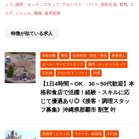
ッフ
,
調理・キッチンスタッフ
,
アルバイト・パート
,
契約社員
,
群馬
,
エ
リア
,
ジャンル
,
職種
,
雇用形態
特徴が似ている求人
和食全般
寿司
日本料理・割烹・懐石
新着求人
ホール・サービススタッフ
調理・キッチンスタッフ
正社員
アルバイト・パート
沖縄
【1日4時間～OK 30～50代歓迎】本
格和食店で活躍！経験・スキルに応
じて優遇あり◎《接客・調理スタッ
フ募集》沖縄県那覇市 割烹 叶
居酒屋・ビストロ
ステーキ・鉄板焼
その他