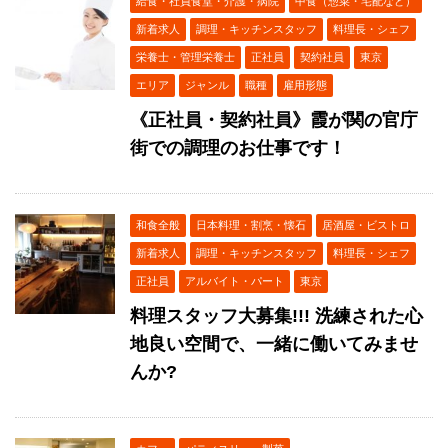
給食・社員食堂・介護・病院
中食（惣菜・宅配など）
新着求人
調理・キッチンスタッフ
料理長・シェフ
栄養士・管理栄養士
正社員
契約社員
東京
エリア
ジャンル
職種
雇用形態
《正社員・契約社員》霞が関の官庁
街での調理のお仕事です！
和食全般
日本料理・割烹・懐石
居酒屋・ビストロ
新着求人
調理・キッチンスタッフ
料理長・シェフ
正社員
アルバイト・パート
東京
料理スタッフ大募集!!! 洗練された心
地良い空間で、一緒に働いてみませ
んか?