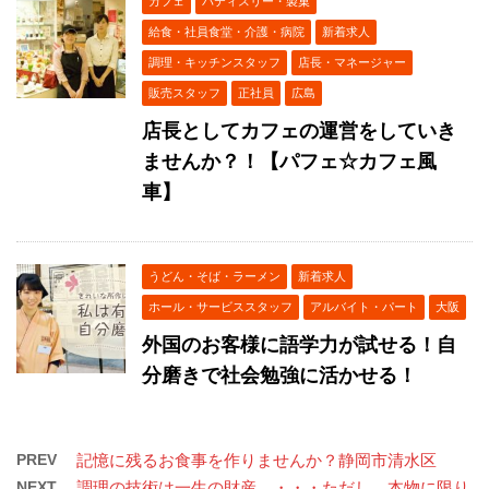
カフェ
パティスリー・製菓
給食・社員食堂・介護・病院
新着求人
調理・キッチンスタッフ
店長・マネージャー
販売スタッフ
正社員
広島
店長としてカフェの運営をしていき
ませんか？！【パフェ☆カフェ風
車】
うどん・そば・ラーメン
新着求人
ホール・サービススタッフ
アルバイト・パート
大阪
外国のお客様に語学力が試せる！自
分磨きで社会勉強に活かせる！
PREV
記憶に残るお食事を作りませんか？静岡市清水区
NEXT
調理の技術は一生の財産 ・・・ただし、本物に限り