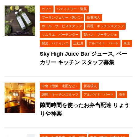
カフェ
パティスリー・製菓
ブーランジェリー・製パン
新着求人
ホール・サービススタッフ
調理・キッチンスタッフ
ソムリエ、バーテンダー
製パン、ブーランジェ
製菓、パティシエ
正社員
アルバイト・パート
東京
Sky High Juice Bar ジュース, ベー
カリー キッチン スタッフ募集
中食（惣菜・宅配など）
新着求人
調理・キッチンスタッフ
アルバイト・パート
埼玉
隙間時間を使ったお弁当配達 りょう
りや神楽