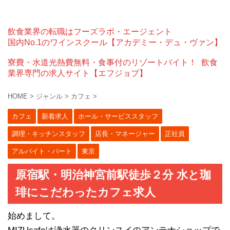
飲食業界の転職はフーズラボ・エージェント
国内No.1のワインスクール【アカデミー・デュ・ヴァン】
寮費・水道光熱費無料・食事付のリゾートバイト！
飲食
業界専門の求人サイト【エフジョブ】
HOME
>
ジャンル
>
カフェ
>
カフェ
新着求人
ホール・サービススタッフ
調理・キッチンスタッフ
店長・マネージャー
正社員
アルバイト・パート
東京
原宿駅・明治神宮前駅徒歩２分 水と珈
琲にこだわったカフェ求人
始めまして。