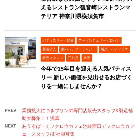
えるレストラン観音崎レストランマ
テリア 神奈川県横須賀市
パティスリー・製菓
ブーランジェリー・製パン
新着求人
製パン、ブーランジェ
製菓、パティシエ
販売スタッフ
正社員
兵庫
今年で15年目を迎える人気パティス
リー 新しい価値を見出せるお店づく
りを一緒にしませんか？
PREV
業務拡大につきプリンの専門店販売スタッフ&製造補
助大募集！！浅草
NEXT
あうるぱーくフクロウカフェ池袋西口でフクロウカフ
ェ・スタッフ/正社員募集