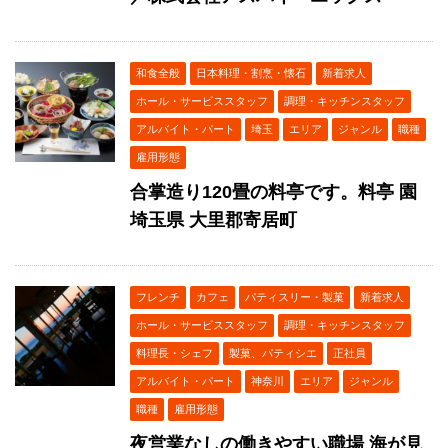
和食全般
日本料理・割烹・懐石
新着求人
ホール・サービススタッフ
調理・キッチンスタッフ
アルバイト・パート
埼玉
エリア
ジャンル
職種
雇用形態
合掌造り120畳の料亭です。料亭 園
埼玉県 大里郡寄居町
フレンチ
カフェ
パティスリー・製菓
新着求人
ホール・サービススタッフ
調理・キッチンスタッフ
料理長・シェフ
製菓、パティシエ
正社員
アルバイト・パート
神奈川
エリア
ジャンル
職種
雇用形態
夜営業なしの働きやすい職場 海が見