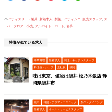
-
パティスリー・製菓
,
新着求人
,
製菓、パティシエ
,
販売スタッフ
,
ス
ーパーフロア・小売
,
アルバイト・パート
,
岩手
特徴が似ている求人
中華料理
新着求人
調理・キッチンスタッフ
料理長・シェフ
正社員
静岡
味は東京、値段は袋井 松乃木飯店 静
岡県袋井市
焼肉
韓国・アジア・エスニック
創作・ダイニング
新着求人
ホール・サービススタッフ