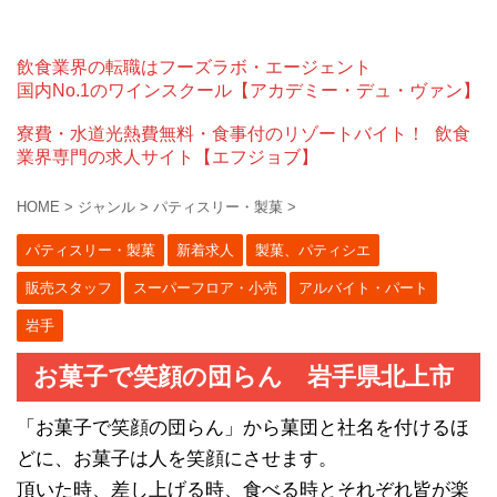
飲食業界の転職はフーズラボ・エージェント
国内No.1のワインスクール【アカデミー・デュ・ヴァン】
寮費・水道光熱費無料・食事付のリゾートバイト！
飲食
業界専門の求人サイト【エフジョブ】
HOME
>
ジャンル
>
パティスリー・製菓
>
パティスリー・製菓
新着求人
製菓、パティシエ
販売スタッフ
スーパーフロア・小売
アルバイト・パート
岩手
お菓子で笑顔の団らん 岩手県北上市
「お菓子で笑顔の団らん」から菓団と社名を付けるほ
どに、お菓子は人を笑顔にさせます。
頂いた時、差し上げる時、食べる時とそれぞれ皆が楽