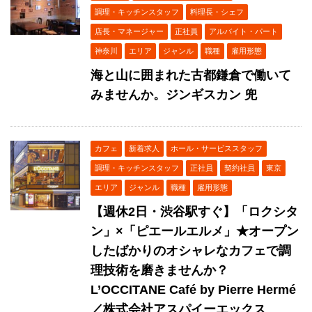
調理・キッチンスタッフ
料理長・シェフ
店長・マネージャー
正社員
アルバイト・パート
神奈川
エリア
ジャンル
職種
雇用形態
海と山に囲まれた古都鎌倉で働いて
みませんか。ジンギスカン 兜
カフェ
新着求人
ホール・サービススタッフ
調理・キッチンスタッフ
正社員
契約社員
東京
エリア
ジャンル
職種
雇用形態
【週休2日・渋谷駅すぐ】「ロクシタ
ン」×「ピエールエルメ」★オープン
したばかりのオシャレなカフェで調
理技術を磨きませんか？
L’OCCITANE Café by Pierre Hermé
／株式会社アスパイーエックス