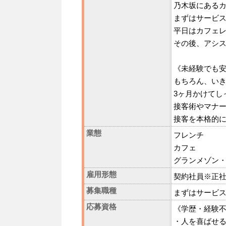
乃木坂にある
まずはサービス
平日はカフェ
その後、アシ
《未経験でも
もちろん、い
3ヶ月かけてし
接客術やマナ
接客を本格的
業態
フレンチ
カフェ
グランメゾン
雇用形態
契約社員※正
募集職種
まずはサービス
応募資格
《学歴・経験
・人を喜ばせ