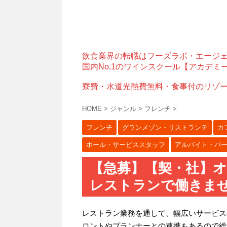
飲食業界の転職はフーズラボ・エージ
国内No.1のワインスクール【アカデミ
寮費・水道光熱費無料・食事付のリゾ
HOME
>
ジャンル
>
フレンチ
>
フレンチ
グランメゾン・リストランテ
カ
ホール・サービススタッフ
アルバイト・パ
【急募】【契・社】
レストランで働きませ
レストラン業務を通して、幅広いサービス
ロントやプランナーとの連携もあるので総