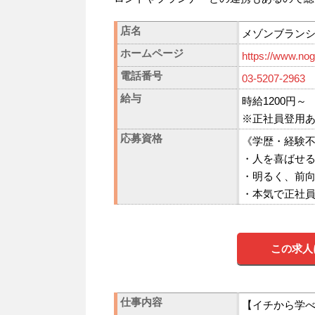
店名
メゾンブラン
ホームページ
https://www.nogi
電話番号
03-5207-2963
給与
時給1200円～
※正社員登用
応募資格
《学歴・経験
・人を喜ばせ
・明るく、前
・本気で正社
この求人
仕事内容
【イチから学べ