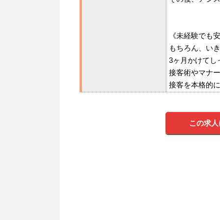
《未経験でも
もちろん、い
3ヶ月かけてし
接客術やマナ
接客を本格的
この求人