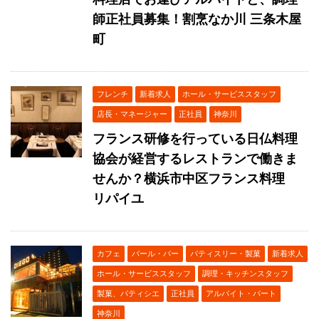
師正社員募集！割烹なか川 三条木屋
町
フレンチ
新着求人
ホール・サービススタッフ
店長・マネージャー
正社員
神奈川
フランス研修を行っている日仏料理
協会が経営するレストランで働きま
せんか？横浜市中区フランス料理
リパイユ
カフェ
バール・バー
パティスリー・製菓
新着求人
ホール・サービススタッフ
調理・キッチンスタッフ
製菓、パティシエ
正社員
アルバイト・パート
神奈川