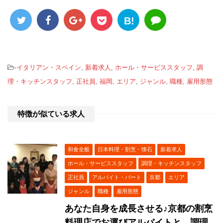
B!
-
イタリアン・スペイン
,
新着求人
,
ホール・サービススタッフ
,
調
理・キッチンスタッフ
,
正社員
,
福岡
,
エリア
,
ジャンル
,
職種
,
雇用形態
特徴が似ている求人
和食全般
日本料理・割烹・懐石
新着求人
ホール・サービススタッフ
調理・キッチンスタッフ
正社員
アルバイト・パート
京都
エリア
ジャンル
職種
雇用形態
あなた自身を成長させる♪京都の割烹
料理店でお運びアルバイトと、調理