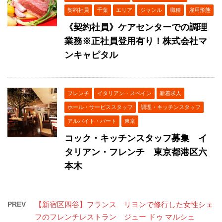
契約社員
千葉
エリア
ジャンル
職種
雇用形態
《契約社員》ケアセンターでの調理
業務※正社員登用有り！株式会社マ
ンキャピタル
フレンチ
イタリアン・スペイン
新着求人
ホール・サービススタッフ
調理・キッチンスタッフ
アルバイト・パート
東京
コック・キッチンスタッフ募集 イ
タリアン・フレンチ 東京都港区六
本木
PREV
【新宿区四谷】フランス リヨンで修行した女性シェ
フのフレンチレストラン ジュー ドゥ マルシェ