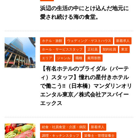
浜辺の生活の中にとけ込んだ地元に
愛され続ける海の食堂。
ホテル・旅館
ウェディング・ゲストハウス
新着求人
ホール・サービススタッフ
正社員
契約社員
東京
エリア
ジャンル
職種
雇用形態
【有名ホテルのブライダル（パーテ
ィ）スタッフ】憧れの星付きホテル
で働こう‼（日本橋）マンダリンオリ
エンタル東京／株式会社アスパイー
エックス
給食・社員食堂・介護・病院
新着求人
調理・キッチンスタッフ
栄養士・管理栄養士