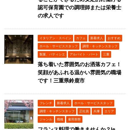
認可保育園での調理師または栄養士
の求人です
イタリアン・スペイン
カフェ
新着求人
おすすめ
ホール・サービススタッフ
調理・キッチンスタッフ
製菓、パティシエ
アルバイト・パート
三重
落ち着いた雰囲気のお洒落カフェ！
笑顔があふれる温かい雰囲気の職場
です！三重県鈴鹿市
フレンチ
新着求人
ホール・サービススタッフ
調理・キッチンスタッフ
正社員
兵庫
エリア
ジャンル
職種
雇用形態
フランス料理で働きませんか？le