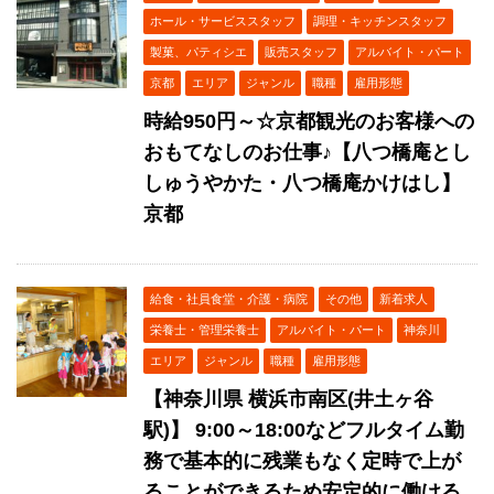
ホール・サービススタッフ
調理・キッチンスタッフ
製菓、パティシエ
販売スタッフ
アルバイト・パート
京都
エリア
ジャンル
職種
雇用形態
時給950円～☆京都観光のお客様への
おもてなしのお仕事♪【八つ橋庵とし
しゅうやかた・八つ橋庵かけはし】
京都
給食・社員食堂・介護・病院
その他
新着求人
栄養士・管理栄養士
アルバイト・パート
神奈川
エリア
ジャンル
職種
雇用形態
【神奈川県 横浜市南区(井土ヶ谷
駅)】 9:00～18:00などフルタイム勤
務で基本的に残業もなく定時で上が
ることができるため安定的に働ける