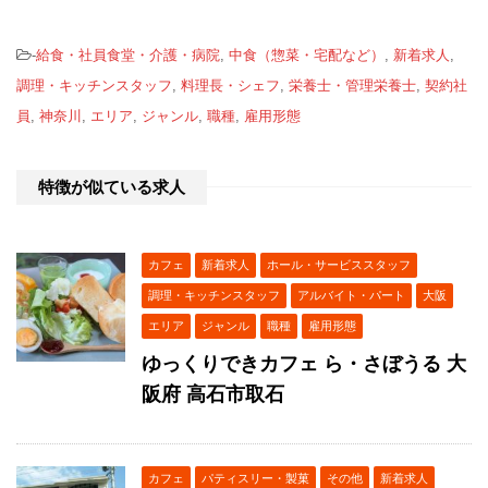
-
給食・社員食堂・介護・病院
,
中食（惣菜・宅配など）
,
新着求人
,
調理・キッチンスタッフ
,
料理長・シェフ
,
栄養士・管理栄養士
,
契約社
員
,
神奈川
,
エリア
,
ジャンル
,
職種
,
雇用形態
特徴が似ている求人
カフェ
新着求人
ホール・サービススタッフ
調理・キッチンスタッフ
アルバイト・パート
大阪
エリア
ジャンル
職種
雇用形態
ゆっくりできカフェ ら・さぼうる 大
阪府 高石市取石
カフェ
パティスリー・製菓
その他
新着求人