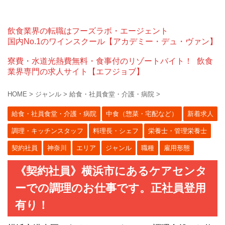
飲食業界の転職はフーズラボ・エージェント
国内No.1のワインスクール【アカデミー・デュ・ヴァン】
寮費・水道光熱費無料・食事付のリゾートバイト！
飲食
業界専門の求人サイト【エフジョブ】
HOME
>
ジャンル
>
給食・社員食堂・介護・病院
>
給食・社員食堂・介護・病院
中食（惣菜・宅配など）
新着求人
調理・キッチンスタッフ
料理長・シェフ
栄養士・管理栄養士
契約社員
神奈川
エリア
ジャンル
職種
雇用形態
《契約社員》横浜市にあるケアセンタ
ーでの調理のお仕事です。正社員登用
有り！