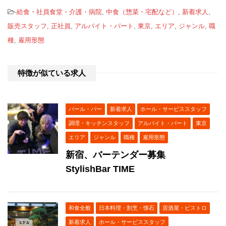
-
給食・社員食堂・介護・病院
,
中食（惣菜・宅配など）
,
新着求人
,
販売スタッフ
,
正社員
,
アルバイト・パート
,
東京
,
エリア
,
ジャンル
,
職
種
,
雇用形態
特徴が似ている求人
バール・バー
新着求人
ホール・サービススタッフ
調理・キッチンスタッフ
アルバイト・パート
東京
エリア
ジャンル
職種
雇用形態
新宿、バーテンダー募集
StylishBar TIME
和食全般
日本料理・割烹・懐石
居酒屋・ビストロ
新着求人
ホール・サービススタッフ