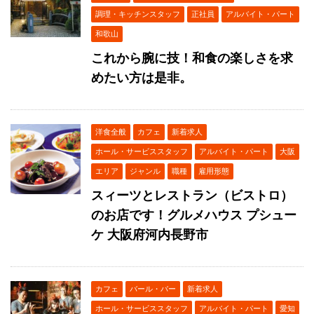
調理・キッチンスタッフ
正社員
アルバイト・パート
和歌山
これから腕に技！和食の楽しさを求
めたい方は是非。
洋食全般
カフェ
新着求人
ホール・サービススタッフ
アルバイト・パート
大阪
エリア
ジャンル
職種
雇用形態
スィーツとレストラン（ビストロ）
のお店です！グルメハウス プシュー
ケ 大阪府河内長野市
カフェ
バール・バー
新着求人
ホール・サービススタッフ
アルバイト・パート
愛知