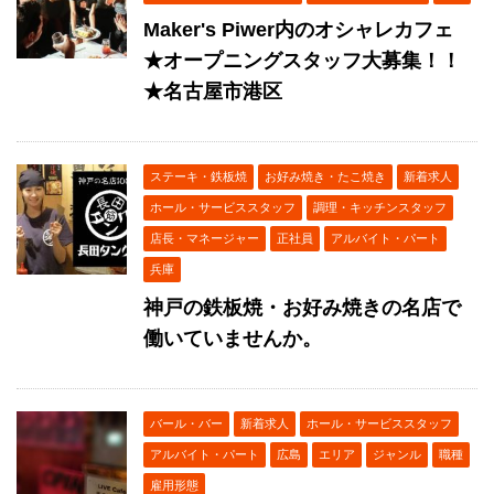
Maker's Piwer内のオシャレカフェ
★オープニングスタッフ大募集！！
★名古屋市港区
ステーキ・鉄板焼
お好み焼き・たこ焼き
新着求人
ホール・サービススタッフ
調理・キッチンスタッフ
店長・マネージャー
正社員
アルバイト・パート
兵庫
神戸の鉄板焼・お好み焼きの名店で
働いていませんか。
バール・バー
新着求人
ホール・サービススタッフ
アルバイト・パート
広島
エリア
ジャンル
職種
雇用形態