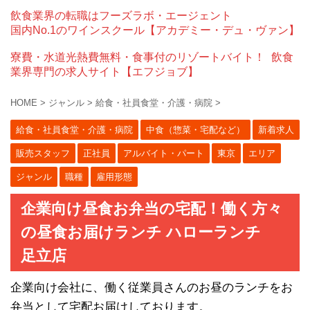
飲食業界の転職はフーズラボ・エージェント
国内No.1のワインスクール【アカデミー・デュ・ヴァン】
寮費・水道光熱費無料・食事付のリゾートバイト！
飲食
業界専門の求人サイト【エフジョブ】
HOME
>
ジャンル
>
給食・社員食堂・介護・病院
>
給食・社員食堂・介護・病院
中食（惣菜・宅配など）
新着求人
販売スタッフ
正社員
アルバイト・パート
東京
エリア
ジャンル
職種
雇用形態
企業向け昼食お弁当の宅配！働く方々
の昼食お届けランチ ハローランチ
足立店
企業向け会社に、働く従業員さんのお昼のランチをお
弁当として宅配お届けしております。